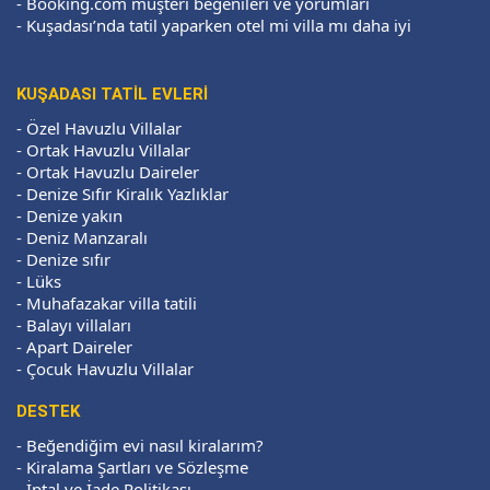
-
Booking.com müşteri beğenileri ve yorumları
-
Kuşadası’nda tatil yaparken otel mi villa mı daha iyi
KUŞADASI TATİL EVLERİ
-
Özel Havuzlu Villalar
-
Ortak Havuzlu Villalar
-
Ortak Havuzlu Daireler
-
Denize Sıfır Kiralık Yazlıklar
-
Denize yakın
-
Deniz Manzaralı
-
Denize sıfır
-
Lüks
-
Muhafazakar villa tatili
-
Balayı villaları
-
Apart Daireler
-
Çocuk Havuzlu Villalar
DESTEK
-
Beğendiğim evi nasıl kiralarım?
-
Kiralama Şartları ve Sözleşme
-
İptal ve İade Politikası