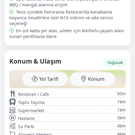
BBQ / mangal alanına erişim
Tesis içindeki Panorama Restoran’da konaklama
boyunca misafirlere özel %10 indirim ve oda servisi
seçeneği
En üst katta yer alan, aileler için konforlu yaşam alanı
sunan penthouse daire
Konum & Ulaşım
Soğucak
Yol Tarifi
Konum
50m
Restoran / Cafe
1km
Toplu Taşıma
1km
Süpermarket
3km
Hastane
4km
Su Parkı
4km
Alışveriş Merkezi