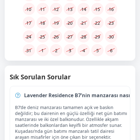
10
11
12
13
14
15
16
17
18
19
20
21
22
23
24
25
26
27
28
29
30
31
1
2
3
4
5
6
Sık Sorulan Sorular
Lavender Residence B7’nin manzarası nasıl?
B7’de deniz manzarası tamamen açık ve baskın
değildir; bu dairenin en güçlü özelliği net gün batımı
manzarası ve iki özel balkonudur. Özellikle akşam
saatlerinde balkonlardan keyifli bir atmosfer sunar.
Kuşadası’nda gün batımı manzaralı tatil dairesi
arayan misafirler için öne çıkan bir seçenektir.