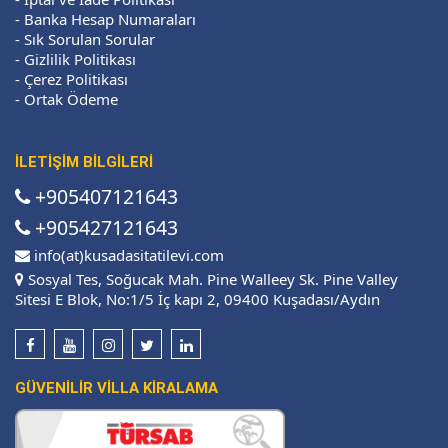
-
Banka Hesap Numaraları
-
Sık Sorulan Sorular
-
Gizlilik Politikası
-
Çerez Politikası
-
Ortak Ödeme
İLETİŞİM BİLGİLERİ
+905407121643
+905427121643
info(at)kusadasitatilevi.com
Sosyal Tes, Soğucak Mah. Pine Walleey Sk. Pine Valley
Sitesi E Blok, No:1/5 İç kapı 2, 09400 Kuşadası/Aydın
GÜVENİLİR VİLLA KİRALAMA