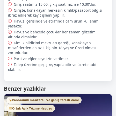
havuz başında güneşlenmek, serin suların tadını
Giriş saatimiz 15:00; çıkış saatimiz ise 10:30'dur.
çıkarmak ve tamamen dinlenmek paha biçilemezdi.
Girişte, konaklayan herkesin kimlik/pasaport bilgisi
Kuşadası’nın sıcak havasında, havuz başında içeceğimizi
ibraz edilerek kayıt işlemi yapılır.
yudumlayarak geçirdiğimiz saatler, tatilin en keyifli
Havuz içerisinde ve etrafında cam ürün kullanımı
zamanlarından biri oldu. Akşamları ise plajdaki
yasaktır.
restoranlarda lezzetli yemeklerin tadını çıkararak hem
Havuz ve bahçede çocuklar her zaman gözetim
deniz kenarında harika bir atmosfer yaşadık hem de
altında olmalıdır.
yerel mutfağın keyfine vardık. Daire son derece temiz,
Kimlik bildirimi mevzuatı gereği, konaklayan
modern ve konforluydu. Ferah odaları, rahat yatakları ve
misafirlerden en az 1 kişinin 18 yaş ve üzeri olması
ihtiyacımız olan her şeyin düşünülmüş olması, kendimizi
zorunludur.
evimizde gibi hissetmemizi sağladı. Konumu ise
harikaydı; hem sahile hem de restoranlara kolayca
Parti ve eğlenceye izin verilmez.
ulaşabiliyorduk. Deniz manzaralı huzurlu bir tatil arayan
Talep üzerine geç çıkış yapılabilir ve ücrete tabi
herkese Lavender Residence ' ı gönülden tavsiye ederiz.
olabilir.
Bizim için sadece bir tatil değil, aynı zamanda unutulmaz
anılar biriktirdiğimiz özel bir deneyimdi. Kesinlikle
tekrar gelmek isteriz!
Benzer yazlıklar
Ergin P.
Panoramik manzaralı ve geniş teraslı daire
May 2024
Çok keyifliydi biz ailece keyif aldık, tekrar gidebileceğimiz
Ortak Açık Yüzme Havuzu
bir yer, teşekkürler.