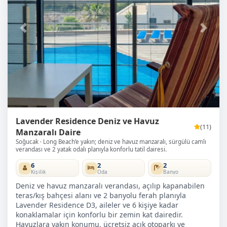
Önceki
Sonra
Lavender Residence Deniz ve Havuz
(11)
Manzaralı Daire
Soğucak
Long Beach’e yakın; deniz ve havuz manzaralı, sürgülü camlı
verandası ve 2 yatak odalı planıyla konforlu tatil dairesi.
6
2
2
Kişilik
Oda
Banyo
Deniz ve havuz manzaralı verandası, açılıp kapanabilen
teras/kış bahçesi alanı ve 2 banyolu ferah planıyla
Lavender Residence D3, aileler ve 6 kişiye kadar
konaklamalar için konforlu bir zemin kat dairedir.
Havuzlara yakın konumu, ücretsiz açık otoparkı ve