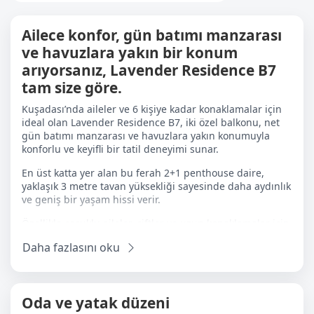
Ailece konfor, gün batımı manzarası
ve havuzlara yakın bir konum
arıyorsanız, Lavender Residence B7
tam size göre.
Kuşadası’nda aileler ve 6 kişiye kadar konaklamalar için
ideal olan Lavender Residence B7, iki özel balkonu, net
gün batımı manzarası ve havuzlara yakın konumuyla
konforlu ve keyifli bir tatil deneyimi sunar.
En üst katta yer alan bu ferah 2+1 penthouse daire,
yaklaşık 3 metre tavan yüksekliği sayesinde daha aydınlık
ve geniş bir yaşam hissi verir.
Özellikle çocuklu aileler, çiftler ve uzun konaklamalar için
uygun olan dairede ebeveyn banyolu ana yatak odası,
Daha fazlasını oku
ikinci yatak odasında çift kişilik yatak ve salonda 2 adet
katlanır koltuk bulunur.
Tam donanımlı mutfak, yüksek hızlı Wi-Fi, klima ve iki özel
Oda ve yatak düzeni
balkon ile hem rahat hem de işlevsel bir konaklama
düzeni sunar.