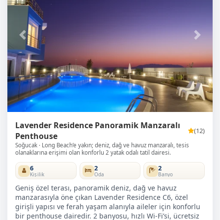
Volkan M.
Nis 2022
Gerçekten çok muhteşem bir yer. Arzuladığınız ne varsa
Önceki
Sonra
bulabilirsiniz, muhteşem manzarası, profesyonel
yönetim şekli, kaliteli ve konforlu bir tatil yaşayabilirsiniz.
İlk fırsatta tekrar geleceğim.
Burcu K.
May 2021
Manzara, hizmet, personel on numara
Lavender Residence Panoramik Manzaralı
(12)
Penthouse
Soğucak
Long Beach’e yakın; deniz, dağ ve havuz manzaralı, tesis
olanaklarına erişimi olan konforlu 2 yatak odalı tatil dairesi.
6
2
2
Kişilik
Oda
Banyo
Geniş özel terası, panoramik deniz, dağ ve havuz
manzarasıyla öne çıkan Lavender Residence C6, özel
girişli yapısı ve ferah yaşam alanıyla aileler için konforlu
bir penthouse dairedir. 2 banyosu, hızlı Wi-Fi’si, ücretsiz