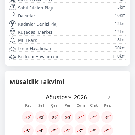
5km
Sahil Siteleri Plajı
10km
Davutlar
12km
Kadınlar Denizi Plajı
12km
Kuşadası Merkez
18km
Milli Park
90km
İzmir Havalimanı
110km
Bodrum Havalimanı
Müsaitlik Takvimi
Pzt
Sal
Çar
Per
Cum
Cmt
Paz
27
28
29
30
31
1
2
3
4
5
6
7
8
9