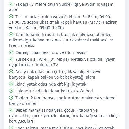
Yaklaşık 3 metre tavan yüksekliği ve aydınlık yaşam
❌ Fiyata Dahil Değil: Panorama Restoran harcamaları,
alanı
opsiyonel kahvaltı, ekstra temizlik hizmetleri, tur ve
Tesisin ortak açık havuzu (1 Nisan–31 Ekim, 09:00–
transfer hizmetleri.
21:00) ve sezonluk ısıtmalı kapalı havuzu (Mayıs–Haziran
ve Ekim–Kasım, 09:00–19:00)
Tam donanımlı mutfak; bulaşık makinesi, blender,
mikrodalga, kahve makinesi, Türk kahvesi makinesi ve
French press
Çamaşır makinesi, ütü ve ütü masası
Yüksek hızlı Wi-Fi (31 Mbps), Netflix ve çok dilli yayın
uygulamaları bulunan TV
Ana yatak odasında çift kişilik yatak, ebeveyn
banyosu, kapalı balkon ve bebek yatağı alanı
İkinci yatak odasında çift kişilik yatak
Salonda 2 adet katlanır koltuk / sofa bed
Toplam 2 tam banyo, saç kurutma makinesi ve temel
banyo ürünleri
Bebek mama sandalyesi, çocuk kitapları ve
oyuncaklar, çocuk yemek takımı, priz kapağı ve masa köşe
koruyucuları
Spor salonu, masa tenisi alanı, çocuk parkı ve ortak