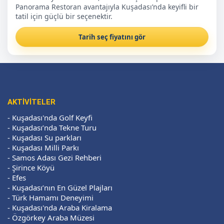
Panorama Restoran avantajıyla Kuşadası’nda keyifli bir
tatil için güçlü bir seçenektir.
Tarih seç fiyatını gör
AKTIVITELER
-
Kuşadası'nda Golf Keyfi
-
Kuşadası’nda Tekne Turu
-
Kuşadası Su parkları
-
Kuşadası Milli Parkı
-
Samos Adası Gezi Rehberi
-
Şirince Köyü
-
Efes
-
Kuşadası’nın En Güzel Plajları
-
Türk Hamamı Deneyimi
-
Kuşadası'nda Araba Kiralama
-
Özgörkey Araba Müzesi