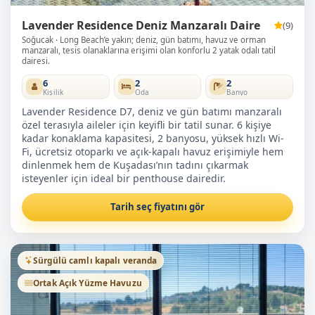
Lavender Residence Deniz Manzaralı Daire
(9)
Soğucak
Long Beach’e yakın; deniz, gün batımı, havuz ve orman
manzaralı, tesis olanaklarına erişimi olan konforlu 2 yatak odalı tatil
dairesi.
6
2
2
Kişilik
Oda
Banyo
Lavender Residence D7, deniz ve gün batımı manzaralı
özel terasıyla aileler için keyifli bir tatil sunar. 6 kişiye
kadar konaklama kapasitesi, 2 banyosu, yüksek hızlı Wi-
Fi, ücretsiz otoparkı ve açık-kapalı havuz erişimiyle hem
dinlenmek hem de Kuşadası’nın tadını çıkarmak
isteyenler için ideal bir penthouse dairedir.
Tarih seç fiyatını gör
Sürgülü camlı kapalı veranda
Ortak Açık Yüzme Havuzu