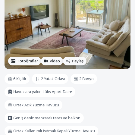
Fotoğraflar
Video
Paylaş
6 Kişilik
2 Yatak Odası
2 Banyo
Havuzlara yakın Lüks Apart Daire
Ortak Açık Yüzme Havuzu
Geniş deniz manzaralı teras ve balkon
Ortak Kullanımlı Isıtmalı Kapalı Yüzme Havuzu