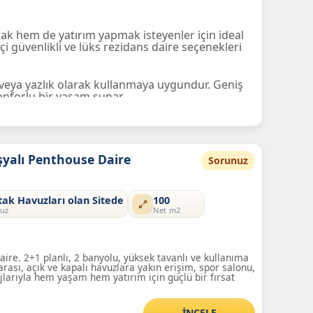
ak hem de yatırım yapmak isteyenler için ideal
i güvenlikli ve lüks rezidans daire seçenekleri
veya yazlık olarak kullanmaya uygundur. Geniş
onforlu bir yaşam sunar.
?
yrimenkuller.
Eşyalı Penthouse Daire
Sorunuz
l şeridine yakınlık.
ere kadar geniş portföy.
ızlı erişim.
tak Havuzları olan Sitede
100
uz
Net m2
linizdeki yaşam alanına hemen sahip olun.
daire. 2+1 planlı, 2 banyolu, yüksek tavanlı ve kullanıma
rası, açık ve kapalı havuzlara yakın erişim, spor salonu,
jlarıyla hem yaşam hem yatırım için güçlü bir fırsat
İNCELE