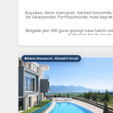
Kuşadası, deniz manzaralı, merkezi konumda ve
bir lokasyondur. Portföyümüzde; mavi bayraklı 
Bölgede yılın 300 günü güneşli hava hakim ol
balkonlar, ferah yaşam 
Yatırım P
Deniz Manzaralı, Müstakil Girişli
Merkezi Konu
Çeşitli Seçenekler:
1
Kolay U
Güncel
Kuşadası satılık daire ilanlar