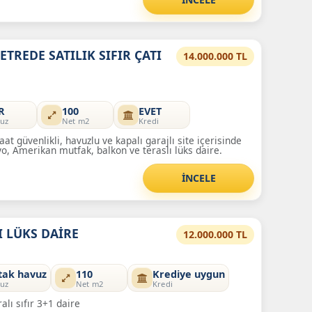
TREDE SATILIK SIFIR ÇATI
14.000.000 TL
R
100
EVET
uz
Net m2
Kredi
t güvenlikli, havuzlu ve kapalı garajlı site içerisinde
anyo, Amerikan mutfak, balkon ve teraslı lüks daire.
İNCELE
 LÜKS DAİRE
12.000.000 TL
tak havuz
110
Krediye uygun
uz
Net m2
Kredi
alı sıfır 3+1 daire