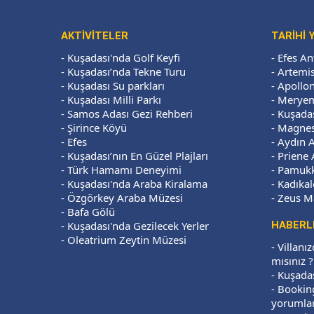
AKTIVITELER
TARIHI 
-
Kuşadası'nda Golf Keyfi
-
Efes An
-
Kuşadası’nda Tekne Turu
-
Artemis
-
Kuşadası Su parkları
-
Apollon
-
Kuşadası Milli Parkı
-
Meryem
-
Samos Adası Gezi Rehberi
-
Kuşada
-
Şirince Köyü
-
Magnesi
-
Efes
-
Aydın 
-
Kuşadası’nın En Güzel Plajları
-
Priene 
-
Türk Hamamı Deneyimi
-
Pamukk
-
Kuşadası'nda Araba Kiralama
-
Kadıkal
-
Özgörkey Araba Müzesi
-
Zeus M
-
Bafa Gölü
-
Kuşadası'nda Gezilecek Yerler
HABERL
-
Oleatrium Zeytin Müzesi
-
Villanı
mısınız ?
-
Kuşadas
-
Booking
yorumlar