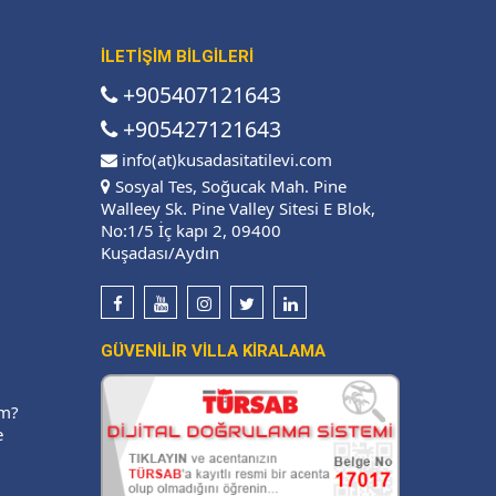
İLETİŞİM BİLGİLERİ
+905407121643
+905427121643
info(at)kusadasitatilevi.com
Sosyal Tes, Soğucak Mah. Pine
Walleey Sk. Pine Valley Sitesi E Blok,
No:1/5 İç kapı 2, 09400
Kuşadası/Aydın
GÜVENİLİR VİLLA KİRALAMA
ım?
e