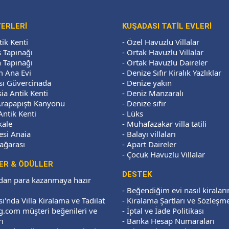
YERLERI
KUŞADASI TATİL EVLERİ
tik Kenti
-
Özel Havuzlu Villalar
 Tapınağı
-
Ortak Havuzlu Villalar
 Tapınağı
-
Ortak Havuzlu Daireler
 Ana Evi
-
Denize Sıfır Kiralık Yazlıklar
sı Güvercinada
-
Denize yakın
a Antik Kenti
-
Deniz Manzaralı
Arapapıştı Kanyonu
-
Denize sıfır
Antik Kenti
-
Lüks
ale
-
Muhafazakar villa tatili
esi Anaia
-
Balayı villaları
ağarası
-
Apart Daireler
-
Çocuk Havuzlu Villalar
ER & ÖDÜLLER
DESTEK
zdan para kazanmaya hazır
-
Beğendiğim evi nasıl kiralar
ı'nda Villa Kiralama ve Tadilat
-
Kiralama Şartları ve Sözleşm
.com müşteri beğenileri ve
-
İptal ve İade Politikası
ı
-
Banka Hesap Numaraları