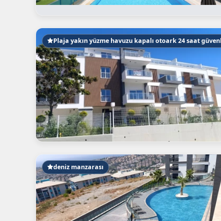
Plaja yakın yüzme havuzu kapalı otoark 24 saat güven
deniz manzarası