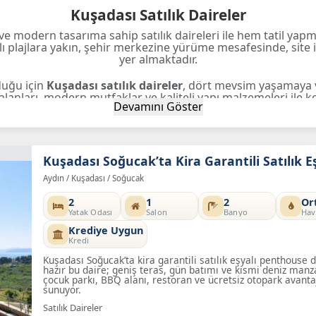
Kuşadası Satılık Daireler
 modern tasarıma sahip satılık daireleri ile hem tatil yapm
plajlara yakın, şehir merkezine yürüme mesafesinde, site iç
yer almaktadır.
duğu için
Kuşadası satılık daireler
, dört mevsim yaşamaya 
alanları, modern mutfaklar ve kaliteli yapı malzemeleri ile k
Devamını Göster
Neden Kuşadası’nda Daire Satın Almalısınız
otansiyeli Yüksek:
Her yıl düzenli olarak değer kazanan ga
Kuşadası Soğucak’ta Kira Garantili Satılık 
m Avantajı:
Alışveriş merkezleri, okullar, restoranlar ve sahi
Aydın / Kuşadası / Soğucak
+1 stüdyo dairelerden, geniş ailelere uygun 4+1 lüks dairel
laşım:
İzmir Adnan Menderes Havalimanı’na ve çevre illere h
2
1
2
Or
Yatak Odası
Salon
Banyo
Hav
ımızı
inceleyin, ister tatil evi ister kalıcı konut olarak haya
Krediye Uygun
Kredi
Kuşadası Soğucak’ta kira garantili satılık eşyalı penthouse 
hazır bu daire; geniş teras, gün batımı ve kısmi deniz manza
çocuk parkı, BBQ alanı, restoran ve ücretsiz otopark avanta
sunuyor.
Satılık Daireler