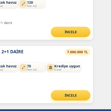
tak havuz
120
uz
Net m2
+1 daire
İNCELE
 2+1 DAİRE
7.000.000 TL
tak havuz
70
Krediye uygun
uz
Net m2
Kredi
İNCELE