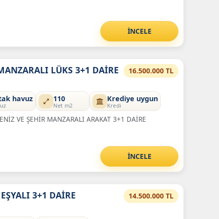
İNCELE
MANZARALI LÜKS 3+1 DAİRE
16.500.000 TL
tak havuz
110
Krediye uygun
uz
Net m2
Kredi
ENİZ VE ŞEHİR MANZARALI ARAKAT 3+1 DAİRE
İNCELE
EŞYALI 3+1 DAİRE
14.500.000 TL