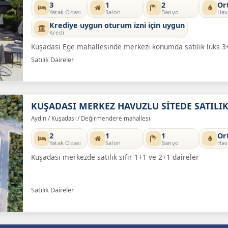
3
1
2
Or
Yatak Odası
Salon
Banyo
Hav
Krediye uygun oturum izni için uygun
Kredi
Kuşadası Ege mahallesinde merkezi konumda satılık lüks 3
Satılık Daireler
KUŞADASI MERKEZ HAVUZLU SİTEDE SATILIK
Aydın / Kuşadası / Değirmendere mahallesi
2
1
1
Or
Yatak Odası
Salon
Banyo
Hav
Kuşadası merkezde satılık sıfır 1+1 ve 2+1 daireler
Satılık Daireler