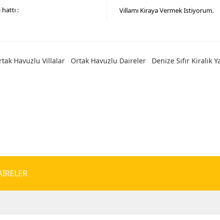
 hattı :
Villamı Kiraya Vermek Istiyorum.
rtak Havuzlu Villalar
Ortak Havuzlu Daireler
Denize Sıfır Kiralık Y
AIRELER