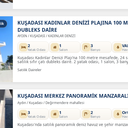
KUŞADASI KADINLAR DENİZİ PLAJINA 100 ME
lik
DUBLEKS DAİRE
AYDIN / KUŞADASI / KADINLAR DENİZİ
2
1
3
VA
Yatak Odası
Salon
Banyo
Hav
Kuşadası Kadınlar Denizi Plajı’na 100 metre mesafede, 24 saa
satılık sıfır çatı dubleks daire. 2 yatak odası, 1 salon, 3 b
Satılık Daireler
KUŞADASI MERKEZ PANORAMİK MANZARALI
Aydın / Kuşadası / Değirmendere mahallesi
3
1
2
Or
Yatak Odası
Salon
Banyo
Hav
Kuşadası'nda satılık panoramik deniz havuz ve şehir manzar