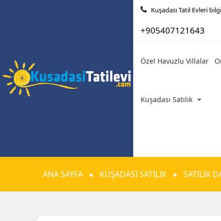
Kuşadası Tatil Evleri bilgi
+905407121643
Özel Havuzlu Villalar
O
Kuşadası Satılık
ANA SAYFA
KUŞADASI SATILIK
SATILIK D