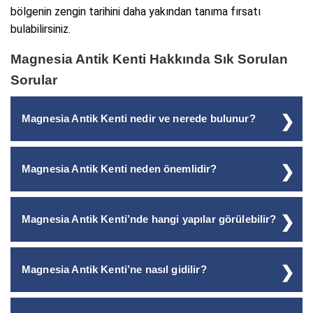
bölgenin zengin tarihini daha yakından tanıma fırsatı
bulabilirsiniz.
Magnesia Antik Kenti Hakkında Sık Sorulan
Sorular
Magnesia Antik Kenti nedir ve nerede bulunur?
Magnesia Antik Kenti, Aydın ilinin Germencik ilçesine
Magnesia Antik Kenti neden önemlidir?
bağlı Tekin Mahallesi sınırları içinde, Ortaklar-Söke
karayolu üzerinde yer alan önemli bir arkeolojik alandır.
Magnesia, Hellenistik, Roma ve Bizans dönemlerinde
Antik kaynaklara göre Thessalia’dan gelen Magnetler
Magnesia Antik Kenti’nde hangi yapılar görülebilir?
önemli bir kültür, ticaret ve dini merkez olmuştur.
tarafından kurulmuştur.
Artemis Leukophryene Tapınağı, stadyumu, agorası ve
Ziyaretçiler Artemis Leukophryene Tapınağı, stadyum,
diğer yapılarıyla bölgenin önemli antik kentlerinden
Magnesia Antik Kenti’ne nasıl gidilir?
tiyatro, agora, hamam, gymnasion, latrina ve Bizans
biridir.
surları gibi yapıları görebilir.
Magnesia Antik Kenti, Ortaklar-Söke karayolu üzerinde