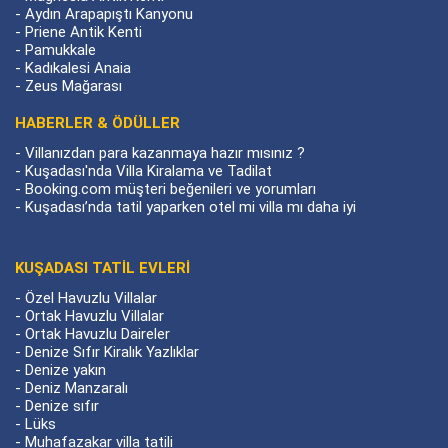
-
Aydın Arapapıştı Kanyonu
-
Priene Antik Kenti
-
Pamukkale
-
Kadıkalesi Anaia
-
Zeus Mağarası
HABERLER & ÖDÜLLER
-
Villanızdan para kazanmaya hazır mısınız ?
-
Kuşadası'nda Villa Kiralama ve Tadilat
-
Booking.com müşteri beğenileri ve yorumları
-
Kuşadası’nda tatil yaparken otel mi villa mı daha iyi
KUŞADASI TATİL EVLERİ
-
Özel Havuzlu Villalar
-
Ortak Havuzlu Villalar
-
Ortak Havuzlu Daireler
-
Denize Sıfır Kiralık Yazlıklar
-
Denize yakın
-
Deniz Manzaralı
-
Denize sıfır
-
Lüks
-
Muhafazakar villa tatili