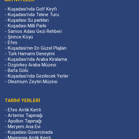
-
Kuşadası'nda Golf Keyfi
-
Kuşadası’nda Tekne Turu
-
Kuşadası Su parkları
-
Kuşadası Milli Parkı
-
Samos Adası Gezi Rehberi
-
Şirince Köyü
-
Efes
-
Kuşadası’nın En Güzel Plajları
-
Türk Hamamı Deneyimi
-
Kuşadası'nda Araba Kiralama
-
Özgörkey Araba Müzesi
-
Bafa Gölü
-
Kuşadası'nda Gezilecek Yerler
-
Oleatrium Zeytin Müzesi
TARIHI YERLERI
-
Efes Antik Kenti
-
Artemis Tapınağı
-
Apollon Tapınağı
-
Meryem Ana Evi
-
Kuşadası Güvercinada
-
Magnesia Antik Kenti