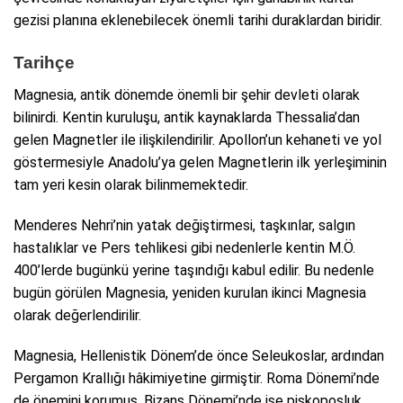
gezisi planına eklenebilecek önemli tarihi duraklardan biridir.
Tarihçe
Magnesia, antik dönemde önemli bir şehir devleti olarak
bilinirdi. Kentin kuruluşu, antik kaynaklarda Thessalia’dan
gelen Magnetler ile ilişkilendirilir. Apollon’un kehaneti ve yol
göstermesiyle Anadolu’ya gelen Magnetlerin ilk yerleşiminin
tam yeri kesin olarak bilinmemektedir.
Menderes Nehri’nin yatak değiştirmesi, taşkınlar, salgın
hastalıklar ve Pers tehlikesi gibi nedenlerle kentin M.Ö.
400’lerde bugünkü yerine taşındığı kabul edilir. Bu nedenle
bugün görülen Magnesia, yeniden kurulan ikinci Magnesia
olarak değerlendirilir.
Magnesia, Hellenistik Dönem’de önce Seleukoslar, ardından
Pergamon Krallığı hâkimiyetine girmiştir. Roma Dönemi’nde
de önemini korumuş, Bizans Dönemi’nde ise piskoposluk