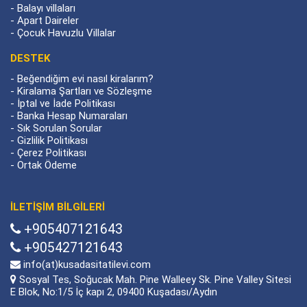
-
Balayı villaları
-
Apart Daireler
-
Çocuk Havuzlu Villalar
DESTEK
-
Beğendiğim evi nasıl kiralarım?
-
Kiralama Şartları ve Sözleşme
-
İptal ve İade Politikası
-
Banka Hesap Numaraları
-
Sık Sorulan Sorular
-
Gizlilik Politikası
-
Çerez Politikası
-
Ortak Ödeme
İLETİŞİM BİLGİLERİ
+905407121643
+905427121643
info(at)kusadasitatilevi.com
Sosyal Tes, Soğucak Mah. Pine Walleey Sk. Pine Valley Sitesi
E Blok, No:1/5 İç kapı 2, 09400 Kuşadası/Aydın